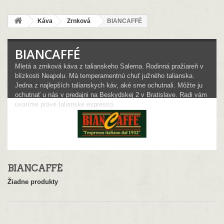
Káva
Zrnková
BIANCAFFÉ
BIANCAFFÉ
Mletá a zrnková káva z talianskeho Salerna. Rodinná pražiareň v
blízkosti Neapolu. Má temperamentnú chuť južného talianska.
Jedna z najlepších talianskych káv, aké sme ochutnali. Môžte ju
ochutnať u nás v predajni na Beskydskej 2 v Bratislave. Radi vám
uvaríme pravé talianske espresso.
BIANCAFFÉ
Žiadne produkty