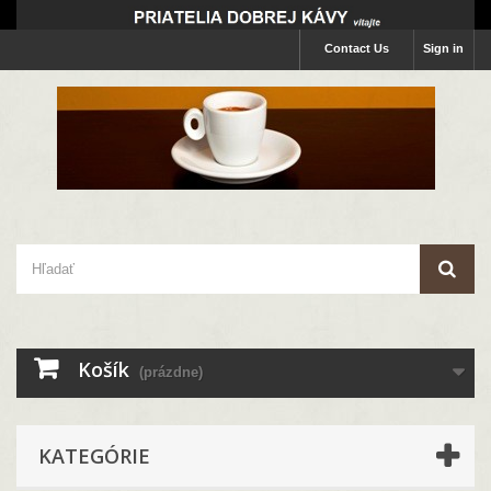
Contact Us
Sign in
Košík
(prázdne)
KATEGÓRIE